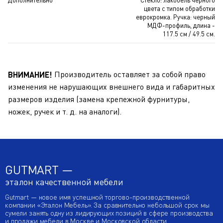
Дополнительно
Стекло: лакобель черного
цвета с типом обработки
еврокромка. Ручка: черный
МДФ-профиль, длина -
117.5 см / 49.5 см.
Производитель оставляет за собой право
ВНИМАНИЕ!
изменения не нарушающих внешнего вида и габаритных
размеров изделия (замена крепежной фурнитуры,
ножек, ручек и т. д. на аналоги).
GUTMART —
эталон качественной мебели
Gutmart — новое имя успешной торгово-производственной
компании «Эталон Мебель». За сравнительно небольшой срок мы
сумели занять одну из лидирующих позиций в сфере производства
и продажи мебели в Москве и Московской области.