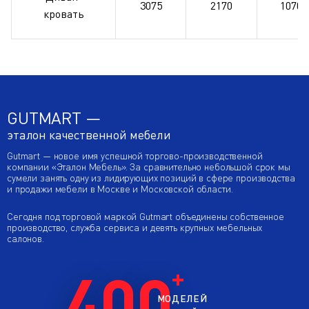
3075
2170
1070
кровать
GUTMART —
эталон качественной мебели
Gutmart — новое имя успешной торгово-производственной
компании «Эталон Мебель». За сравнительно небольшой срок мы
сумели занять одну из лидирующих позиций в сфере производства
и продажи мебели в Москве и Московской области.
Сегодня под торговой маркой Gutmart объединены собственное
производство, служба сервиса и девять крупных мебельных
салонов.
400
МОДЕЛЕЙ