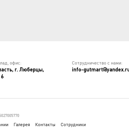
лад, офис:
Сотрудничество с нами:
асть, г. Люберцы,
info-gutmart@yandex.r
 6
5027005770
ании
Галерея
Контакты
Сотрудники