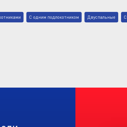
котниками
С одним подлокотником
Двуспальные
С
ым местом
Велюр
Рогожка
С бельевым ящиком
зать индивидуальный прямой диван с деревянными подлокот
исимым пружинным блоком
С выкатным столиком
С по