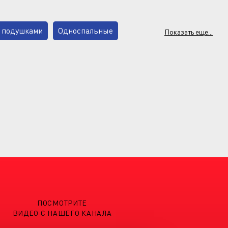
 подушками
Односпальные
Показать еще...
С подлокотниками
никами по вашим размерам и в нужном
лкой
Прованс
С высокой спинкой
ПОСМОТРИТЕ
ВИДЕО С НАШЕГО КАНАЛА