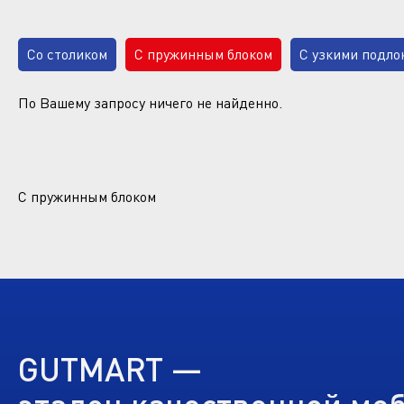
Со столиком
С пружинным блоком
С узкими подло
На металлокаркасе
Без подлокотников
Со спальн
По Вашему запросу ничего не найденно.
Мы являемся производителем, поэтому Вы можете зака
Вам цвете.
С пружинным блоком
Шенилл
В гостиную
Ортопедический
С незав
GUTMART —