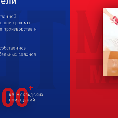
бели
твенной
льшой срок мы
е производства и
собственное
бельных салонов.
200
КВ. М СКЛАДСКИХ
ПОМЕЩЕНИЙ