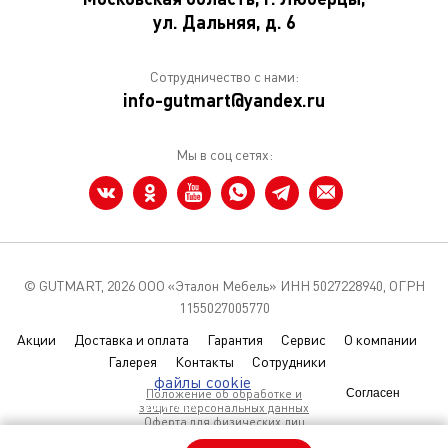
ул. Дальняя, д. 6
Сотрудничество с нами:
info-gutmart@yandex.ru
Мы в соц сетях:
© GUTMART,
2026 ООО «Эталон Мебель» ИНН 5027228940, ОГРН
1155027005770
Акции
Доставка и оплата
Гарантия
Сервис
О компании
Галерея
Контакты
Сотрудники
Мы используем
файлы cookie
чтобы
Положение об обработке и
Согласен
улучшить сайт для вас
защите персональных данных
Оферта для физических лиц
Условия использования Coolies