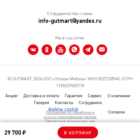
Сотрудничество с нами:
info-gutmart@yandex.ru
Мы в соц сетях:
© GUTMART,
2026 ООО «Эталон Мебель» ИНН 5027228940, ОГРН
1155027005770
Акции
Доставка и оплата
Гарантия
Сервис
О компании
Галерея
Контакты
Сотрудники
Мы используем
файлы cookie
чтобы
Положение об обработке и
Согласен
улучшить сайт для вас
защите персональных данных
Оферта для физических лиц
Условия использования Coolies
29 700 ₽
В КОРЗИНУ