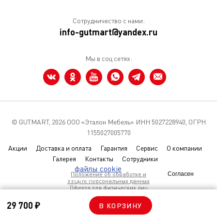
Сотрудничество с нами:
info-gutmart@yandex.ru
Мы в соц сетях:
© GUTMART,
2026 ООО «Эталон Мебель» ИНН 5027228940, ОГРН
1155027005770
Акции
Доставка и оплата
Гарантия
Сервис
О компании
Галерея
Контакты
Сотрудники
Мы используем
файлы cookie
чтобы
Положение об обработке и
Согласен
улучшить сайт для вас
защите персональных данных
Оферта для физических лиц
Условия использования Coolies
29 700 ₽
В КОРЗИНУ