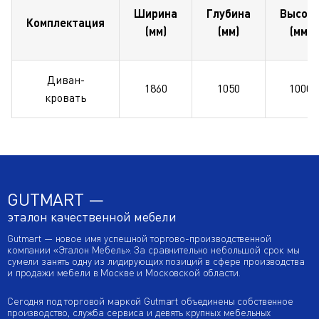
Ширина
Глубина
Высот
Комплектация
(мм)
(мм)
(мм)
Диван-
1860
1050
1000
кровать
GUTMART —
эталон качественной мебели
Gutmart — новое имя успешной торгово-производственной
компании «Эталон Мебель». За сравнительно небольшой срок мы
сумели занять одну из лидирующих позиций в сфере производства
и продажи мебели в Москве и Московской области.
Сегодня под торговой маркой Gutmart объединены собственное
производство, служба сервиса и девять крупных мебельных