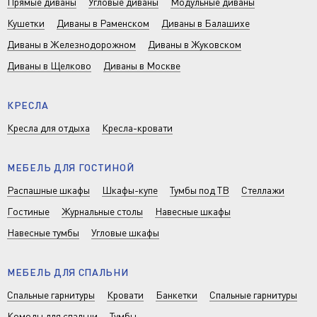
Прямые диваны
Угловые диваны
Модульные диваны
Кушетки
Диваны в Раменском
Диваны в Балашихе
Диваны в Железнодорожном
Диваны в Жуковском
Диваны в Щелково
Диваны в Москве
КРЕСЛА
Кресла для отдыха
Кресла-кровати
МЕБЕЛЬ ДЛЯ ГОСТИНОЙ
Распашные шкафы
Шкафы-купе
Тумбы под ТВ
Стеллажи
Гостиные
Журнальные столы
Навесные шкафы
Навесные тумбы
Угловые шкафы
МЕБЕЛЬ ДЛЯ СПАЛЬНИ
Спальные гарнитуры
Кровати
Банкетки
Спальные гарнитуры
Комоды для спальни
Тумбы