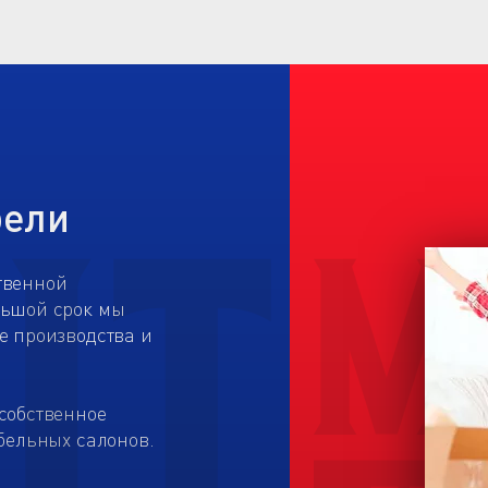
бели
твенной
льшой срок мы
е производства и
собственное
бельных салонов.