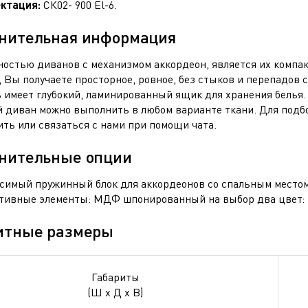
ктация:
СК02- 900 El-6.
нительная информация
ностью диванов с механизмом аккордеон, является их компак
 Вы получаете просторное, ровное, без стыков и перепадов 
 имеет глубокий, ламинированный ящик для хранения белья.
 диван можно выполнить в любом варианте ткани. Для подбо
ить или связаться с нами при помощи чата.
нительные опции
имый пружинный блок для аккордеонов со спальным местом от
тивные элементы: МДФ шпонированный на выбор два цвет: ве
итные размеры
Габариты
(Ш х Д х В)