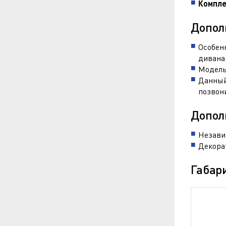
Компле
Допол
Особен
дивана,
Модель
Данный
позвон
Допол
Независ
Декора
Габар