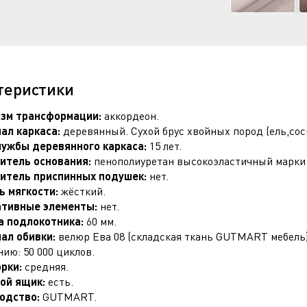
теристики
зм трансформации:
аккордеон.
ал каркаса:
деревянный. Сухой брус хвойных пород (ель,сосн
лужбы деревянного каркаса:
15 лет.
итель основания:
пенополиуретан высокоэластичный марки 
итель приспинных подушек:
нет.
ь мягкости:
жёсткий.
тивные элементы:
нет.
 подлокотника:
60 мм.
ал обивки:
велюр Ева 08 (складская ткань GUTMART мебель). 
ию: 50 000 циклов.
орки:
средняя.
ой ящик:
есть.
одство:
GUTMART.