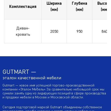
Ширина
Глубина
Высот
Комплектация
(мм)
(мм)
(мм)
Диван-
2050
950
840
кровать
GUTMART —
эталон качественной мебели
Gutmart — новое имя успешной торгово-производственной
компании «Эталон Мебель». За сравнительно небольшой срок мы
сумели занять одну из лидирующих позиций в сфере производства
и продажи мебели в Москве и Московской области.
Сегодня под торговой маркой Gutmart объединены собственное
производство, служба сервиса и девять крупных мебельных