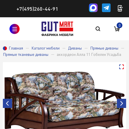
+7(495)260-44-91
0
Главная
Каталог мебели
Диваны
Прямые диваны
Прямые тканевые диваны
аккордеон Алла 11 Гобелен Усадьба