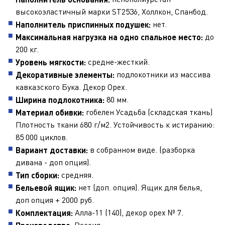
высокоэластичный марки ST2536, Холлкон, Спанбод.
нет.
Наполнитель приспинных подушек:
до
Максимальная нагрузка на одно спальное место:
200 кг.
средне-жесткий.
Уровень мягкости:
подлокотники из массива
Декоративные элементы:
кавказского Бука. Декор Орех.
80 мм.
Ширина подлокотника:
гобелен Усадьба (складская ткань)
Материал обивки:
Плотность ткани 680 г/м2. Устойчивость к истиранию:
85 000 циклов.
в собранном виде. (разборка
Вариант доставки:
дивана - доп опция).
средняя.
Тип сборки:
нет (доп. опция). Ящик для белья,
Бельевой ящик:
доп опция + 2000 руб.
Алла-11 (140), декор орех № 7.
Комплектация: