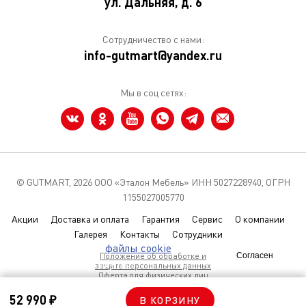
ул. Дальняя, д. 6
Сотрудничество с нами:
info-gutmart@yandex.ru
Мы в соц сетях:
© GUTMART,
2026 ООО «Эталон Мебель» ИНН 5027228940, ОГРН
1155027005770
Акции
Доставка и оплата
Гарантия
Сервис
О компании
Галерея
Контакты
Сотрудники
Мы используем
файлы cookie
чтобы
Положение об обработке и
Согласен
улучшить сайт для вас
защите персональных данных
Оферта для физических лиц
Условия использования Coolies
52 990 ₽
В КОРЗИНУ