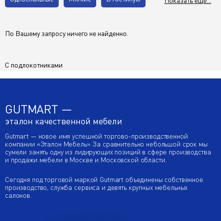
Показать еще...
С подлокотниками
По Вашему запросу ничего не найденно.
С одним подлокотником
Для офиса
С подлокотниками
Кожа
Из экокожи
С подушками
С деревянными подлокотниками
GUTMART —
Без подлокотников
Со спальным местом
эталон качественной мебели
Gutmart — новое имя успешной торгово-производственной
компании «Эталон Мебель». За сравнительно небольшой срок мы
сумели занять одну из лидирующих позиций в сфере производства
и продажи мебели в Москве и Московской области.
Сегодня под торговой маркой Gutmart объединены собственное
производство, служба сервиса и девять крупных мебельных
салонов.