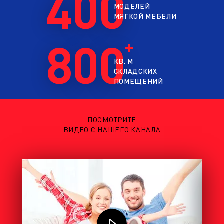
400
МОДЕЛЕЙ
С бельевым ящиком
Мягкие
МЯГКОЙ МЕБЕЛИ
С ножками
Полутороспальные
800
В гостиную
На кухню
КВ. М
СКЛАДСКИХ
Со спальным местом
Микровелюр
ПОМЕЩЕНИЙ
Дизайнерские
Антикоготь
Ткань
ПОСМОТРИТЕ
ВИДЕО С НАШЕГО КАНАЛА