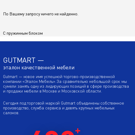
С подушками
Для дачи
По Вашему запросу ничего не найденно.
Ортопедический
С пружинным блоком
С независимым пружинным блоком
С подлокотниками
GUTMART —
В классическом стиле
эталон качественной мебели
С узкими подлокотниками
Gutmart — новое имя успешной торгово-производственной
компании «Эталон Мебель». За сравнительно небольшой срок мы
сумели занять одну из лидирующих позиций в сфере производства
С деревянными подлокотниками
и продажи мебели в Москве и Московской области.
Рогожка
Двуспальные
Сегодня под торговой маркой Gutmart объединены собственное
производство, служба сервиса и девять крупных мебельных
салонов.
Без подлокотников
С пружинным блоком
shenill