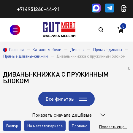
+7(495)260-44-91
0
Главная
Каталог мебели
Диваны
Прямые диваны
Прямые диваны-книжки
Диваны-книжка с пружинным блоком
0
ДИВАНЫ-КНИЖКА С ПРУЖИННЫМ
БЛОКОМ
Все фильтры
Показать сначала дешёвые
Велюр
На металлокаркасе
Прованс
Показать еще...