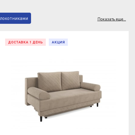
длокотниками
Показать еще...
ваны с узкими подлокотниками
 пространстве комнаты.
азать и купить мебель по
ДОСТАВКА 1 ДЕНЬ
АКЦИЯ
иле
Двуспальные
ящиком
В детскую
 кухню