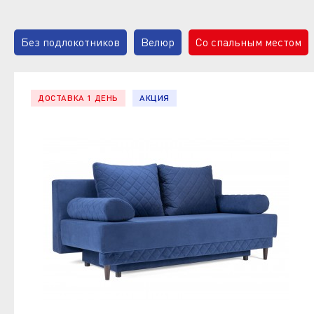
Без подлокотников
Велюр
Со спальным местом
Реализуем удобные современные диваны с механизмом е
пользуются все большей популярностью - такая мебель 
В каталоге представлены готовые варианты прямых моде
ДОСТАВКА 1 ДЕНЬ
АКЦИЯ
индивидуальным размерам - наше собственное производ
С независимым пружинным блоком
С деревянными п
С одним подлокотником
В гостиную
С пружинным
В стиле модерн
С полкой
С мягкими подлокотник