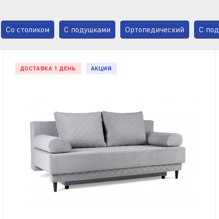
Со столиком
С подушками
Ортопедический
С по
врокнижка с узкими подлокотниками. В последнее время ди
смотрится современно, эстетично и занимает меньше места в
лей с узкими подлокотниками еврокнижка, но вы можете зак
ДОСТАВКА 1 ДЕНЬ
АКЦИЯ
ство позволяет реализовать любой ваш проект.
одлокотниками
На металлокаркасе
В классическом ст
 блоком
Мягкие
Шенилл
Рогожка
С бельевым 
ами
В стиле лофт
Односпальные
Антикоготь
На