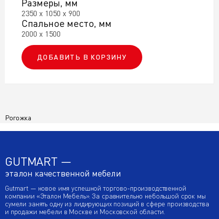
Размеры, мм
2350 х 1050 х 900
Спальное место, мм
2000 х 1500
ДОБАВИТЬ В КОРЗИНУ
Рогожка
GUTMART —
эталон качественной мебели
Gutmart — новое имя успешной торгово-производственной
компании «Эталон Мебель». За сравнительно небольшой срок мы
сумели занять одну из лидирующих позиций в сфере производства
и продажи мебели в Москве и Московской области.