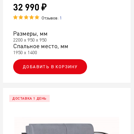
На металлокаркасе
32 990 ₽
В классическом стиле
Двуспальные
Отзывов:
1
С одним подлокотником
В гостиную
Размеры, мм
2200 х 950 х 950
С пружинным блоком
Мягкие
Спальное место, мм
1950 х 1400
Шенилл
Рогожка
ДОБАВИТЬ В КОРЗИНУ
С бельевым ящиком
В детскую
В стиле модерн
С полкой
С мягкими подлокотниками
ДОСТАВКА 1 ДЕНЬ
В стиле лофт
Односпальные
Антикоготь
На кухню