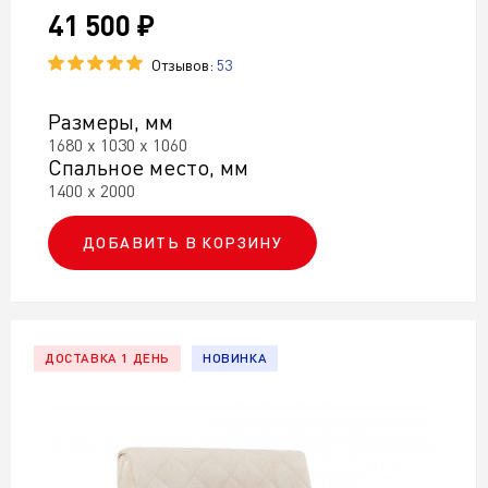
41 500 ₽
Без подлокотников
В гостиную
Отзывов:
53
Дизайнерские
Размеры, мм
С ортопедическими латами
В детскую
1680 х 1030 х 1060
Спальное место, мм
Рогожка
Односпальные
Из экокожи
1400 х 2000
Велюр
С полкой
Антикоготь
ДОБАВИТЬ В КОРЗИНУ
Антивандальная
С угловым баром
Жаккард
С бельевым ящиком
Ткань
ДОСТАВКА 1 ДЕНЬ
НОВИНКА
На кухню
Для прихожей
На балкон