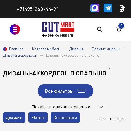
+7(495)260-44-91
0
Главная
Каталог мебели
Диваны
Прямые диваны
Диваны аккордеон
Диваны-аккордеон в спальню
15
ДИВАНЫ-АККОРДЕОН В СПАЛЬНЮ
Все фильтры
Показать сначала дешёвые
Для дачи
Мягкие
Со столиком
Показать еще...
В классическом стиле
Двуспальные