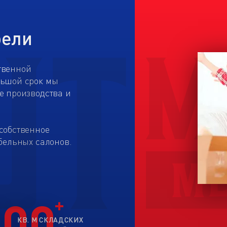
бели
твенной
льшой срок мы
е производства и
собственное
бельных салонов.
200
КВ. М СКЛАДСКИХ