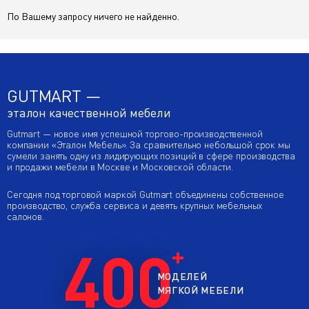
По Вашему запросу ничего не найденно.
Угловые диваны с угловым баром
Угловые диваны без подлокотников
GUTMART —
Угловые диваны аккордеон
эталон качественной мебели
Gutmart — новое имя успешной торгово-производственной
компании «Эталон Мебель». За сравнительно небольшой срок мы
сумели занять одну из лидирующих позиций в сфере производства
и продажи мебели в Москве и Московской области.
Сегодня под торговой маркой Gutmart объединены собственное
производство, служба сервиса и девять крупных мебельных
салонов.
400
МОДЕЛЕЙ
МЯГКОЙ МЕБЕЛИ