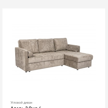
С пружинным блоком
В стиле модерн
Без подлокотников
В стиле лофт
Велюр
Со столиком
С подушками
На металлокаркасе
С независимым пружинным блоком
Угловой диван