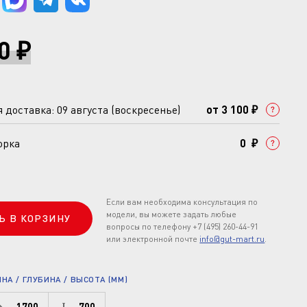
0 ₽
доставка: 09 августа (воскресенье)
от 3 100 ₽
орка
0 ₽
Если вам необходима консультация по
модели, вы можете задать любые
Ь В КОРЗИНУ
вопросы по телефону +7 (495) 260-44-91
или электронной почте
info@gut-mart.ru
.
А / ГЛУБИНА / ВЫСОТА (ММ)
1700
700