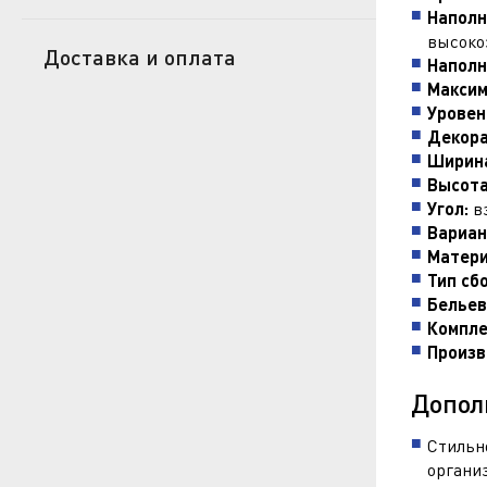
Наполн
высоко
Доставка и оплата
Наполн
Максим
Уровен
Декора
Ширина
Высота
Угол:
вз
Вариан
Матери
Тип сб
Бельев
Компле
Произв
Допол
Стильн
органи