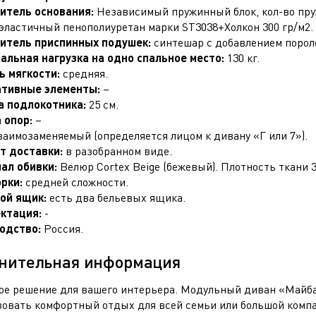
итель основания:
Независимый пружинный блок, кол-во пружи
эластичный пенополиуретан марки ST3038+Холкон 300 гр/м2.
итель приспинных подушек:
синтешар с добавлением порол
альная нагрузка на одно спальное место:
130 кг.
ь мягкости:
средняя.
тивные элементы:
–
 подлокотника:
25 см.
 опор:
–
аимозаменяемый (определяется лицом к дивану «Г или 7»).
т доставки:
в разобранном виде.
ал обивки:
Велюр Cortex Beige (бежевый). Плотность ткани 3
орки:
средней сложности.
ой ящик:
есть два бельевых ящика.
ктация:
-
одство:
Россия.
нительная информация
ое решение для вашего интерьера. Модульный диван «Майба
зовать комфортный отдых для всей семьи или большой комп