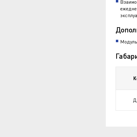
Взаимо
ежедне
эксплу
Допол
Модульн
Габар
К
Д