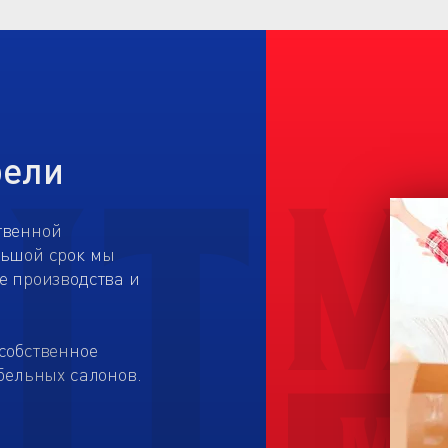
бели
твенной
льшой срок мы
е производства и
собственное
бельных салонов.