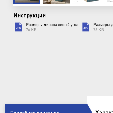
Инструкции
Размеры дивана левый угол
Размеры д
76 KB
76 KB
Харак
Подробное описание