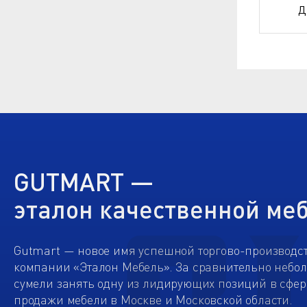
Д
GUTMART —
эталон качественной ме
Gutmart — новое имя успешной торгово-производс
компании «Эталон Мебель». За сравнительно небо
сумели занять одну из лидирующих позиций в сфер
продажи мебели в Москве и Московской области.