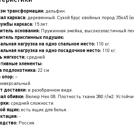
зм трансформации:
дельфин.
ал каркаса:
деревянный. Сухой брус хвойных пород 35х45 (ел
лужбы каркаса:
15 лет.
итель основания:
Пружинная змейка, высокоэластичный пен
итель приспинных подушек:
альная нагрузка на одно спальное место:
110 кг.
альная нагрузка на одно посадочное место:
110 кг.
ь мягкости:
средней
тивные элементы:
 подлокотника:
22 см
 опор:
–
ниверсальный
т доставки:
в разобранном виде.
ал обивки:
Велюр Нео 08. Плотность ткани 380 г/м2. Устойчи
орки:
средней сложности.
ой ящик:
есть ящик для белья.
ктация:
-
одство:
Россия.