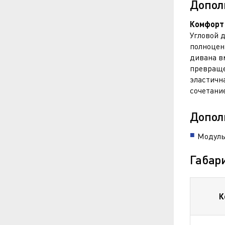
Допол
Комфорт 
Угловой 
полноцен
дивана в
превраще
эластичн
сочетани
Допол
Модуль
Габар
К