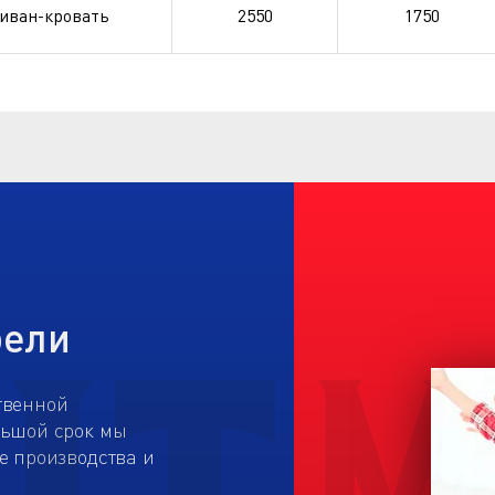
иван-кровать
2550
1750
бели
твенной
льшой срок мы
е производства и