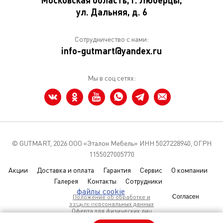
Московская область, г. Люберцы,
ул. Дальняя, д. 6
Сотрудничество с нами:
info-gutmart@yandex.ru
Мы в соц сетях:
© GUTMART,
2026 ООО «Эталон Мебель» ИНН 5027228940, ОГРН
1155027005770
Акции
Доставка и оплата
Гарантия
Сервис
О компании
Галерея
Контакты
Сотрудники
Мы используем
файлы cookie
чтобы
Положение об обработке и
Согласен
улучшить сайт для вас
защите персональных данных
Оферта для физических лиц
Условия использования Coolies