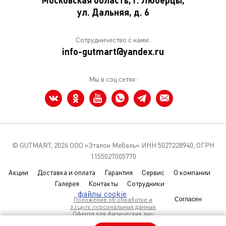
Московская область, г. Люберцы,
ул. Дальняя, д. 6
Сотрудничество с нами:
info-gutmart@yandex.ru
Мы в соц сетях:
© GUTMART,
2026 ООО «Эталон Мебель» ИНН 5027228940, ОГРН
1155027005770
Акции
Доставка и оплата
Гарантия
Сервис
О компании
Галерея
Контакты
Сотрудники
Мы используем
файлы cookie
чтобы
Положение об обработке и
Согласен
улучшить сайт для вас
защите персональных данных
Оферта для физических лиц
Условия использования Coolies