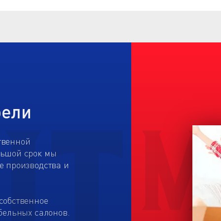
бели
твенной
льшой срок мы
е производства и
собственное
бельных салонов.