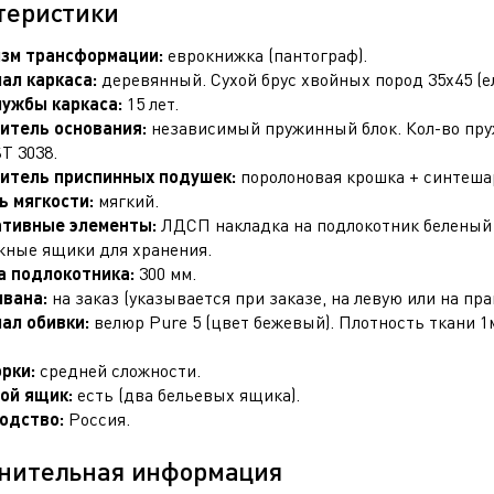
теристики
зм трансформации:
еврокнижка (пантограф).
ал каркаса:
деревянный. Сухой брус хвойных пород 35х45 (ел
лужбы каркаса:
15 лет.
итель основания:
независимый пружинный блок. Кол-во пруж
T 3038.
итель приспинных подушек:
поролоновая крошка + синтеша
ь мягкости:
мягкий.
тивные элементы:
ЛДСП накладка на подлокотник беленый 
ные ящики для хранения.
 подлокотника:
300 мм.
ивана:
на заказ (указывается при заказе, на левую или на пра
ал обивки:
велюр Pure 5 (цвет бежевый). Плотность ткани 1м
.
орки:
средней сложности.
ой ящик:
есть (два бельевых ящика).
одство:
Россия.
нительная информация