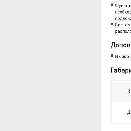
Функци
необхо
подлок
Систем
распол
Допол
Выбор ц
Габар
К
Д