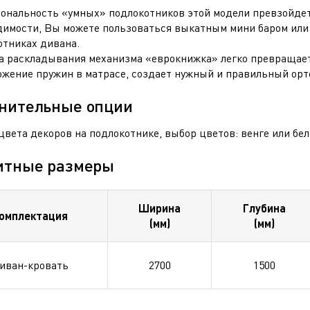
ональность «умных» подлокотников этой модели превзойдет 
димости, Вы можете пользоваться выкатным мини баром или
отниках дивана.
а раскладывания механизма «еврокнижка» легко превращает
ожение пружин в матрасе, создает нужный и правильный орт
нительные опции
вета декоров на подлокотнике, выбор цветов: венге или бел
итные размеры
Ширина
Глубина
омплектация
(мм)
(мм)
иван-кровать
2700
1500