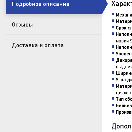
Харак
Подробное описание
Механи
Матери
Отзывы
Срок с
Наполн
марки S
Доставка и оплата
Наполн
Уровен
Декора
выдвиж
Ширина
Угол д
Матери
циклов
Тип сб
Бельев
Произв
Допол