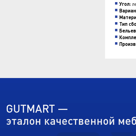
Угол:
ле
Вариан
Матери
Тип сб
Бельев
Компле
Произв
GUTMART —
эталон качественной ме