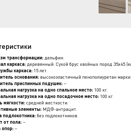
теристики
зм трансформации:
дельфин.
ал каркаса:
деревянный. Сухой брус хвойных пород 35х45 (ел
лужбы каркаса:
15 лет.
итель основания:
высокоэластичный пенополиуретан марки 
итель приспинных подушек:
–
альная нагрузка на одно спальное место:
100 кг.
альная нагрузка на одно посадочное место:
100 кг.
ь мягкости:
средней жесткости.
тивные элементы:
МДФ-антрацит.
 подлокотника:
без подлокотников.
т от пола:
–
 опор:
–