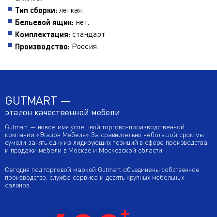
легкая.
Тип сборки:
нет.
Бельевой ящик:
стандарт
Комплектация:
Россия.
Производство:
GUTMART —
эталон качественной мебели
Gutmart — новое имя успешной торгово-производственной
компании «Эталон Мебель». За сравнительно небольшой срок мы
сумели занять одну из лидирующих позиций в сфере производства
и продажи мебели в Москве и Московской области.
Сегодня под торговой маркой Gutmart объединены собственное
производство, служба сервиса и девять крупных мебельных
салонов.