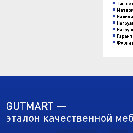
Тип пе
Матери
Наличи
Нагруз
Нагруз
Гарант
Фурнит
GUTMART —
эталон качественной ме