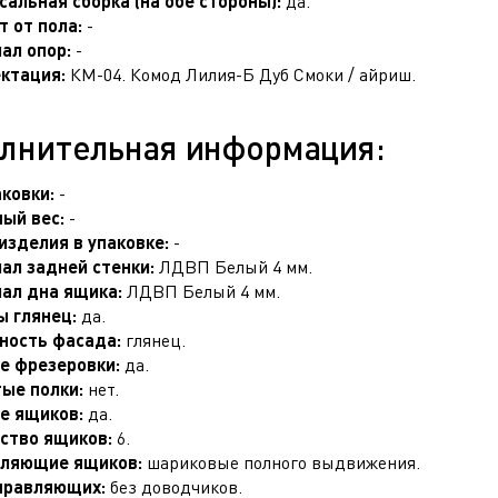
сальная сборка (на обе стороны):
да.
т от пола:
-
ал опор:
-
ктация:
КМ-04. Комод Лилия-Б Дуб Смоки / айриш.
лнительная информация:
аковки:
-
ый вес:
-
изделия в упаковке:
-
ал задней стенки:
ЛДВП Белый 4 мм.
ал дна ящика:
ЛДВП Белый 4 мм.
 глянец:
да.
ность фасада:
глянец.
е фрезеровки:
да.
ые полки:
нет.
е ящиков:
да.
ство ящиков:
6.
ляющие ящиков:
шариковые полного выдвижения.
правляющих:
без доводчиков.