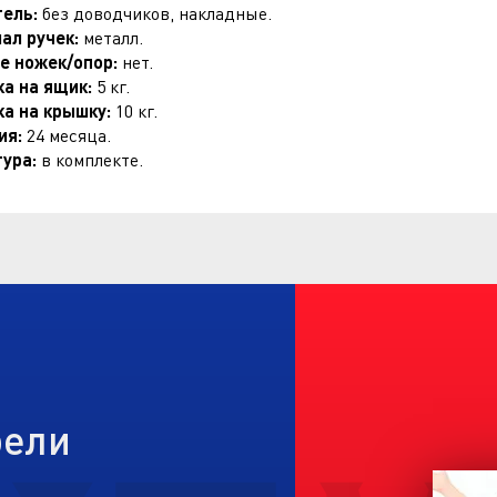
тель:
без доводчиков, накладные.
ал ручек:
металл.
е ножек/опор:
нет.
ка на ящик:
5 кг.
ка на крышку:
10 кг.
ия:
24 месяца.
ура:
в комплекте.
бели