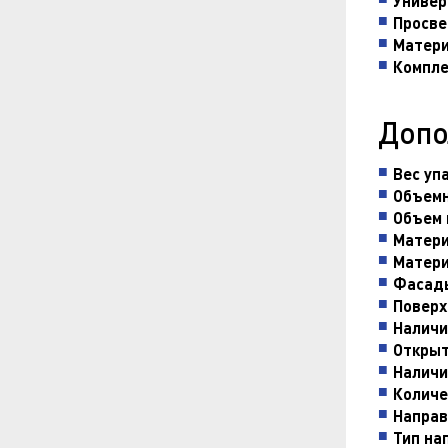
Универ
Просве
Матери
Компле
Допо
Вес уп
Объемн
Объем 
Матери
Матери
Фасады
Поверх
Наличи
Открыт
Наличи
Количе
Направ
Тип на