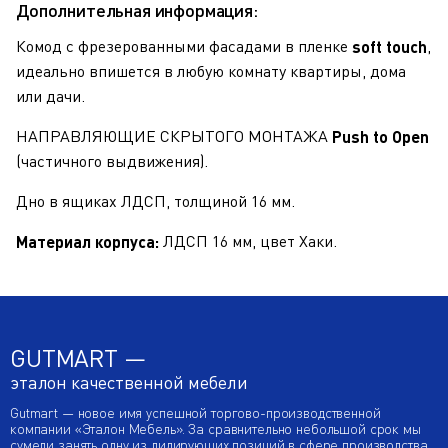
Дополнительная информация:
Комод с фрезерованными фасадами в пленке
,
soft touch
идеально впишется в любую комнату квартиры, дома
или дачи.
НАПРАВЛЯЮЩИЕ СКРЫТОГО МОНТАЖА
Push to Open
(частичного выдвижения).
Дно в ящиках ЛДСП, толщиной 16 мм.
ЛДСП 16 мм, цвет Хаки.
Материал корпуса:
GUTMART —
эталон качественной мебели
Gutmart — новое имя успешной торгово-производственной
компании «Эталон Мебель». За сравнительно небольшой срок мы
сумели занять одну из лидирующих позиций в сфере производства